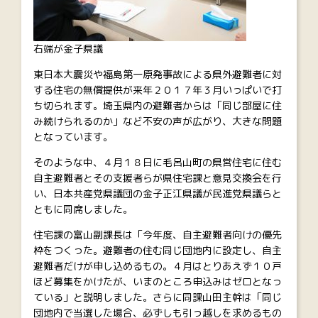
右端が金子県議
東日本大震災や福島第一原発事故による県外避難者に対
する住宅の無償提供が来年２０１７年３月いっぱいで打
ち切られます。埼玉県内の避難者からは「同じ部屋に住
み続けられるのか」など不安の声が広がり、大きな問題
となっています。
そのような中、４月１８日に毛呂山町の県営住宅に住む
自主避難者とその支援者らが県住宅課と意見交換会を行
い、日本共産党県議団の金子正江県議が民進党県議らと
ともに同席しました。
住宅課の富山副課長は「今年度、自主避難者向けの優先
枠をつくった。避難者の住む同じ団地内に設定し、自主
避難者だけが申し込めるもの。４月はとりあえず１０戸
ほど募集をかけたが、いまのところ申込みはゼロとなっ
ている」と説明しました。さらに同課山田主幹は「同じ
団地内で当選した場合、必ずしも引っ越しを求めるもの