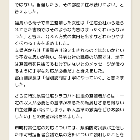
ではない。当選したら、その部屋に住み続けてよい」と
答えました。
福島から母子で自主避難した女性は「住宅公社から送ら
れてきた書類ではそのような内容はまったくわからなか
った」と答え、Ｑ＆Ａ方式の案内を出すなどわかりやす
く伝わる工夫を求めました。
支援者からは「避難者は追い出されるのではないかとい
う不安な思いが強い。住宅公社の職員の訪問では、埼玉
は避難者を見捨てるわけではないとのメッセージが伝わ
るように丁寧な対応が必要だ」と訴えました。
富山副課長は「個別訪問は丁寧にやっていく」と答えま
した。
さらに特別県営住宅シラコバト団地の避難者からは「一
定の収入が必要との基準があるため転居せざるを得ない
自主避難者が出てしまう。収入基準の撤廃をぜひお願い
したい」との要望が出されました。
市町村営住宅の対応については、県消防防災課が主催し
た市町村担当者会議で県の方針について説明したことを