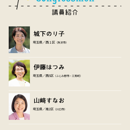
埼玉県／西１区
（所沢市）
埼玉県／西5区
（ふじみ野市・三芳町）
埼玉県／南2区
（川口市）