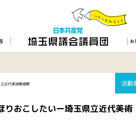
活動
県立近代美術館視察
ほりおこしたいー埼玉県立近代美術