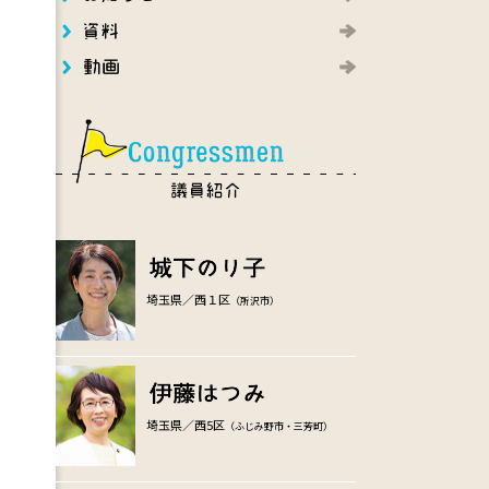
埼玉県／西１区
（所沢市）
埼玉県／西5区
（ふじみ野市・三芳町）