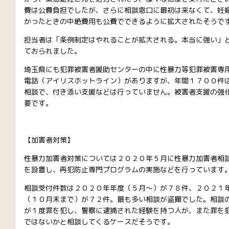
費は公費負担でしたが、さらに相談窓口に最初は来なくて、妊
かったときの中絶費用も公費でできるように拡大されたそうで
担当者は「条例制定はやれることが拡大される。本当に強い」
ておられました。
埼玉県にも犯罪被害者援助センターの中に性暴力等犯罪被害専
電話（アイリスホットライン）がありますが、年間１７００件
相談で、付き添い支援などは行っていません。被害者支援の強
要です。
【加害者対策】
性暴力加害者対策については２０２０年５月に性暴力加害者相
を設置し、再犯防止専門プログラムの実施などを行っています
相談受付件数は２０２０年年度（５月～）が７８件、２０２１
（１０月末まで）が７２件。最も多い相談が盗撮でした。相談
が１度罪を犯し、警察に逮捕された経験を持つ人が、また罪を
ではないかと相談してくるケースだそうです。