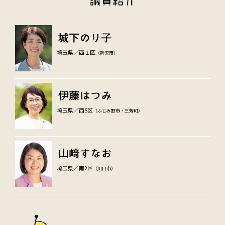
埼玉県／西１区
（所沢市）
埼玉県／西5区
（ふじみ野市・三芳町）
埼玉県／南2区
（川口市）