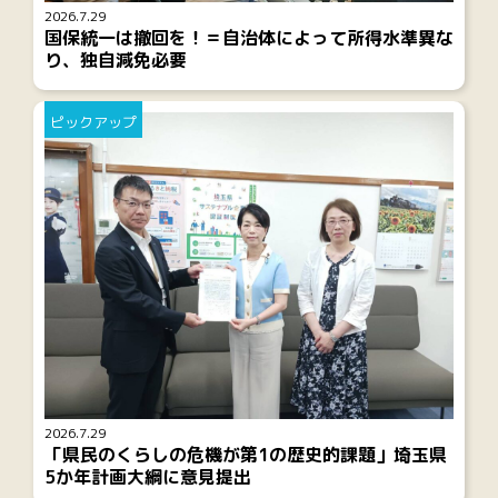
2026.7.29
国保統一は撤回を！＝自治体によって所得水準異な
り、独自減免必要
ピックアップ
2026.7.29
「県民のくらしの危機が第1の歴史的課題」埼玉県
5か年計画大綱に意見提出