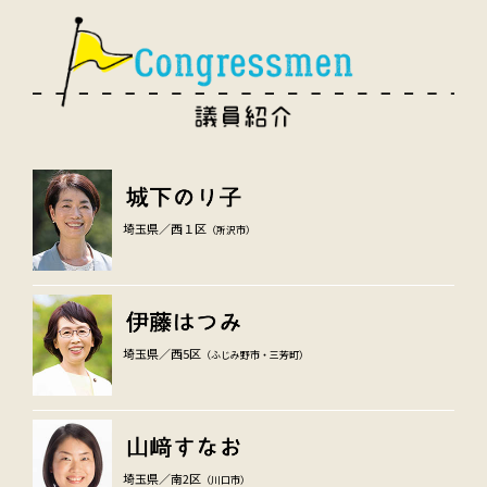
埼玉県／西１区
（所沢市）
埼玉県／西5区
（ふじみ野市・三芳町）
埼玉県／南2区
（川口市）