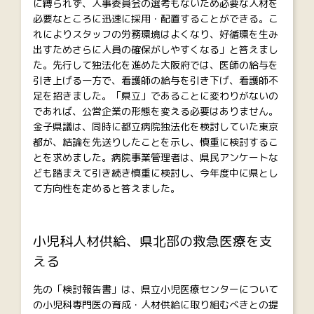
に縛られず、人事委員会の選考もないため必要な人材を
必要なところに迅速に採用・配置することができる。こ
れによりスタッフの労務環境はよくなり、好循環を生み
出すためさらに人員の確保がしやすくなる」と答えまし
た。先行して独法化を進めた大阪府では、医師の給与を
引き上げる一方で、看護師の給与を引き下げ、看護師不
足を招きました。「県立」であることに変わりがないの
であれば、公営企業の形態を変える必要はありません。
金子県議は、同時に都立病院独法化を検討していた東京
都が、結論を先送りしたことを示し、慎重に検討するこ
とを求めました。病院事業管理者は、県民アンケートな
ども踏まえて引き続き慎重に検討し、今年度中に県とし
て方向性を定めると答えました。
小児科人材供給、県北部の救急医療を支
える
先の「検討報告書」は、県立小児医療センターについて
の小児科専門医の育成・人材供給に取り組むべきとの提