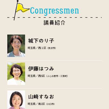
埼玉県／西１区
（所沢市）
埼玉県／西5区
（ふじみ野市・三芳町）
埼玉県／南2区
（川口市）