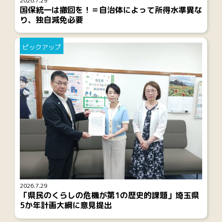
2026.7.29
国保統一は撤回を！＝自治体によって所得水準異な
り、独自減免必要
ピックアップ
2026.7.29
「県民のくらしの危機が第1の歴史的課題」埼玉県
5か年計画大綱に意見提出