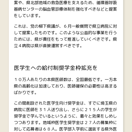
案や、県北部地域の救急医療を支えるため、循環器呼吸
器病センターの脳血管診療体制を強化すべきなどと提案
をしています。
これは、党の柳下県議が、６月一般質問で県立病院に対
して提案したものです。このような公益的な事業を行う
ためには、県が責任をもって推進していくべきです。県
立４病院は県が直接運営すべきです。
医学生への給付制奨学金枠拡充を
１０万人あたりの本県医師数は、全国最低です。一方本
県の高齢化は加速しており、医師確保の必要性は高まる
ばかりです。
この間創設された医学生向け奨学金は、すでに埼玉県の
病院に医師を３１人送り出し、さらに２１５人の学生が
奨学金で学んでいるというように、着々と効果をしめし
つつあります。地域枠医学生奨学金は２７人の募集枠に
対して応募者は６８人。医学部入学前に選抜する県外医