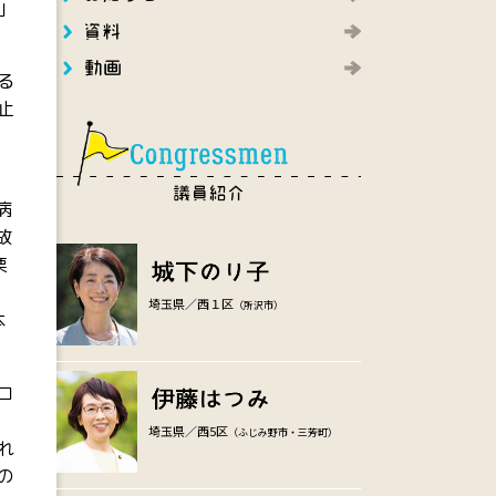
」
る
止
病
故
栗
埼玉県／西１区
（所沢市）
本
コ
埼玉県／西5区
（ふじみ野市・三芳町）
れ
の