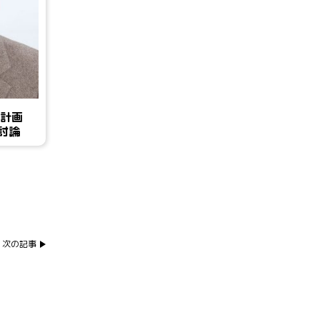
年計画
討論
次の記事