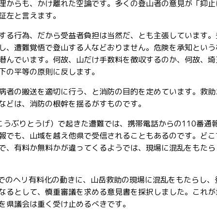
理からも、かけ離れた空論です。多くの登山者の意見が「抑止
証左と言えます。
する行為、だから受益者負担は当然だ、とも主張しています。
し、遭難覚悟で登山する人などおりません。危険を承知という
潜んでいます。何故、山だけ手数料を徴収するのか、何故、埼
下の平等の原則に反します。
病者の搬送を適切に行う、と消防の目的を定めています。救助
などは、消防の根幹を揺るがすものです。
こうぶりとうげ）で起きた遭難では、携帯電話からの110番通
報でも、山域を越え他県で受信されることもあるのです。どこ
で、有料か無料かが違ってくるようでは、現場に混乱をもたら
会でのヘリ有料化の動きに、山岳救助の現場に混乱をもたらし、
なるとして、慎重審議を求める意見書を採択しました。これが
を県議会は重く受け止めるべきです。