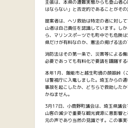
主張は、本県の遭難実態からも登山者心
はならない」と否定的であることがその
提案者は、ヘリ救助は特定の者に対して
山者は自己責任を認識しています。しか
ら、マリンスポーツでも町中でも危険は
県だけが有料なのか、憲法の掲げる法の
消防法はその第一条で、災害等による傷
必要であっても有料化で要請を躊躇する
本年1月、飯能市と越生町境の顔振峠（
は警視庁に入電しました。埼玉からの通
事故を起こしたか、どちらで救助したか
かねません。
3月17日、小鹿野町議会は、埼玉県議
山客の減少で重要な観光資源に悪影響と
元の声であり当然の見識です。この事実