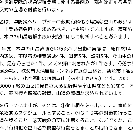
防災航空隊の緊急運航業務に関する条例の一部を改正する条例
反対の立場で討論を行います。
者は、県防災ヘリコプターの救助有料化で無謀な登山が減少す
、「受益者負担」を求めるべき、と主張していますが、遭難防
、本県の山岳遭難事故の実態に即して判断すべきと考えます。
16年度、本県の山岳救助での防災ヘリ出動の実態は、総件数14
内訳は、不明者の捜索活動4件、滑落3件、転倒3件、登山中の
件、足を滑らせた1件、スズメ蜂に刺されたが1件です。滑落事
場3件は、秩父市大滝雁坂トンネル付近の山林と、飯能市下名
、さらに、小鹿野町の四阿屋山（あずまやさん）です。2000
3000ｍ級の山岳地帯を抱える長野県や富山県などと異なり、
く、案内板や標識の設置、山道の整備が求められています。
を行っていますが、それは、①登山届を必ず出すこと。家族に
余裕あるスケジュールとすること。③ＧＰＳ等の対策を行うこ
道を歩くこと。⑤天候の急変に注意すること、などですが、こ
ヘリ有料化で登山者が慎重な行動をとることが期待できる、と