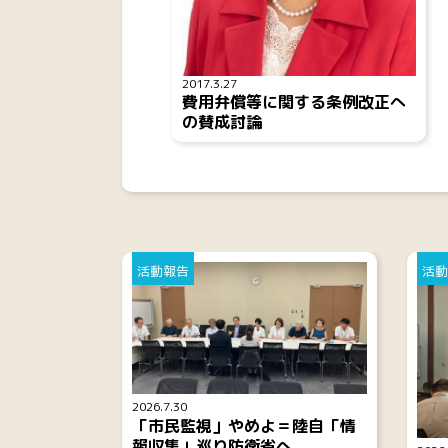
2017.3.27
費用弁償等に関する条例改正へ
の賛成討論
活動報告
活動
2026.7.30
「市民監視」やめよ＝陸自「情
報収集」巡り防衛省へ