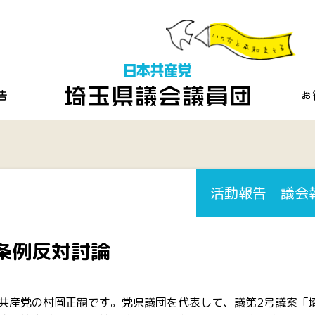
活動報告
議会
条例反対討論
共産党の村岡正嗣です。党県議団を代表して、議第2号議案「