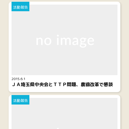
活動報告
2015.6.1
ＪＡ埼玉県中央会とＴＴＰ問題、農協改革で懇談
活動報告