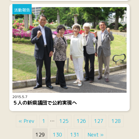
活動報告
2015.5.7
５人の新県議団で公約実現へ
« Prev
1
…
125
126
127
128
129
130
131
Next »