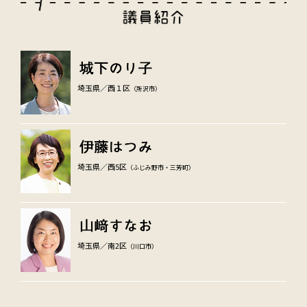
埼玉県／西１区
（所沢市）
埼玉県／西5区
（ふじみ野市・三芳町）
埼玉県／南2区
（川口市）