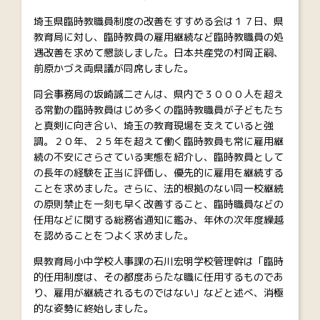
埼玉県臨時教職員制度の改善をすすめる会は１７日、県
教育局に対し、臨時教員の雇用継続など臨時教職員の処
遇改善を求めて懇談しました。日本共産党の村岡正嗣、
前原かづえ両県議が同席しました。
同会事務局の坂崎誠二さんは、県内で３０００人を超え
る常勤の臨時教員はじめ多くの臨時教職員が子どもたち
と真剣に向き合い、埼玉の教育現場を支えていると強
調。２０年、２５年を超えて働く臨時教員も常に雇用継
続の不安にさらさている実態を紹介し、臨時教員として
の長年の経験を正当に評価し、優先的に雇用を継続する
ことを求めました。さらに、法的根拠のない同一校継続
の原則禁止を一刻も早く改善すること、臨時職員などの
任用などに関する総務省通知に鑑み、年休の次年度繰越
を認めることをつよく求めました。
県教育局小中学校人事課の石川宏明学校管理幹は「臨時
的任用制度は、その都度あらたな職に任用するものであ
り、雇用が継続されるものではない」などと述べ、消極
的な姿勢に終始しました。