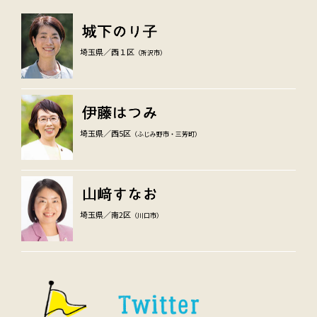
埼玉県／西１区
（所沢市）
埼玉県／西5区
（ふじみ野市・三芳町）
埼玉県／南2区
（川口市）