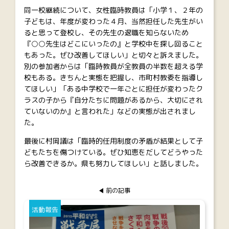
同一校継続について、女性臨時教員は「小学１、２年の
子どもは、年度が変わった４月、当然担任した先生がい
ると思って登校し、その先生の退職を知らないため
『○○先生はどこにいったの』と学校中を探し回ること
もあった。ぜひ改善してほしい」と切々と訴えました。
別の参加者からは「臨時教員が全教員の半数を超える学
校もある。きちんと実態を把握し、市町村教委を指導し
てほしい」「ある中学校で一年ごとに担任が変わったク
ラスの子から『自分たちに問題があるから、大切にされ
ていないのか』と言われた」などの実態が出されまし
た。
最後に村岡議は「臨時的任用制度の矛盾が結果として子
どもたちを傷つけている。ぜひ知恵をだしてどうやった
ら改善できるか。県も努力してほしい」と話しました。
前の記事
活動報告