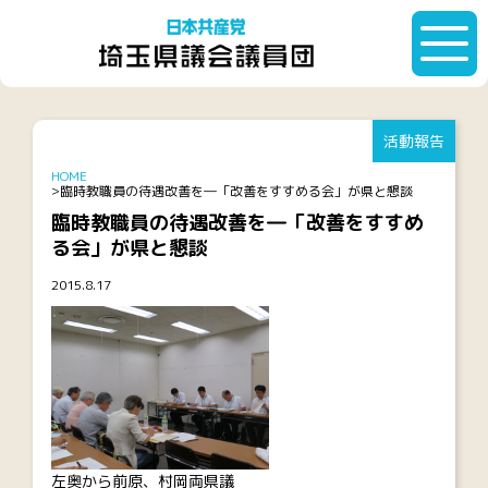
活動報告
HOME
臨時教職員の待遇改善を―「改善をすすめる会」が県と懇談
臨時教職員の待遇改善を―「改善をすすめ
る会」が県と懇談
2015.8.17
左奥から前原、村岡両県議