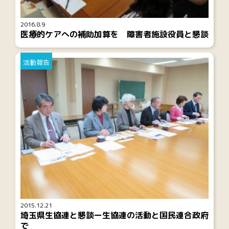
2016.8.9
医療的ケアへの補助加算を 障害者施設役員と懇談
活動報告
2015.12.21
埼玉県生協連と懇談ー生協連の活動と国民連合政府
で