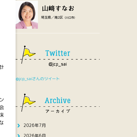
埼玉県／南2区
（川口市）
計
@jcp_saiさんのツイート
ン
会
床
な
2026年7月
2026年6月