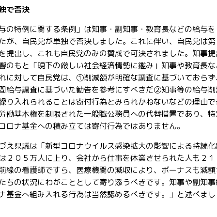
独で否決
与の特例に関する条例」は知事・副知事・教育長などの給与を
たが、自民党が単独で否決しました。これに伴い、自民党は第
を提出し、これも自民党のみの賛成で可決されました。知事提
響のもと「現下の厳しい社会経済情勢に鑑み」知事や教育長な
れに対して自民党は、①削減額が明確な調査に基づいておらず
間給与調査に基づいた勧告を参考にすべきだ②知事等の給与削
繰り入れられることは寄付行為とみられかねないなどの理由で
労働基本権を制限された一般職公務員への代替措置であり、特
コロナ基金への積み立ては寄付行為ではありません。
づえ県議は「新型コロナウイルス感染拡大の影響による持続化
は２０５万人に上り、会社から仕事を休業させられた人も２１
前線の看護師ですら、医療機関の減収により、ボーナスも減額
たちの状況にわがこととして寄り添うべきです。知事や副知事
ナ基金へ組み入れる行為は当然認めるべきです。」と述べまし