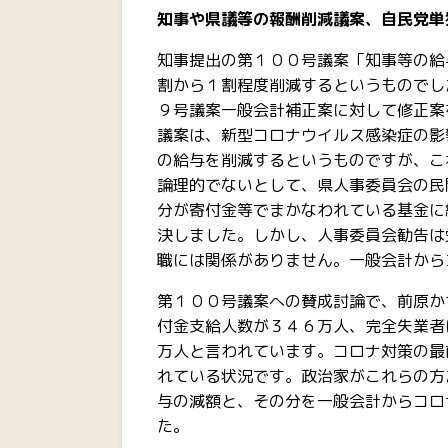
知事や県議等の報酬削減議案、自民党単
知事提出の第１００号議案「知事等の給
割から１割程度削減するというものでし
９号議案一般会計補正案に対して修正案
議案は、新型コロナウイルス感染症の影
の給与を削減するというものですが、こ
論理的でないとして、県人事委員会の民
分が寄付金等でまかなわれている基金に
決しました。しかし、人事委員会勧告は
職には関係がありません。一般会計から
第１００号議案への賛成討論で、前原か
付金支給人数が３４６万人、完全失業者
万人と言われています。コロナ対策の最
れている状況です。政治家がこれらの方
与の減額と、その分を一般会計からコロ
た。