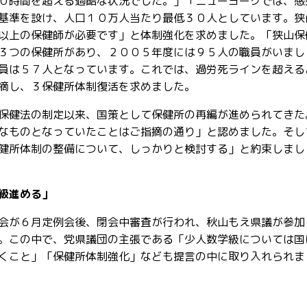
０時間を超える過酷な状況でした。」「ニューヨークでは、感
基準を設け、人口１０万人当たり最低３０人としています。狭
以上の保健師が必要です」と体制強化を求めました。「狭山保
３つの保健所があり、２００５年度には９５人の職員がいまし
員は５７人となっています。これでは、過労死ラインを超える
摘し、３保健所体制復活を求めました。
保健法の制定以来、国策として保健所の再編が進められてきた
なものとなっていたことはご指摘の通り」と認めました。そし
健所体制の整備について、しっかりと検討する」と約束しまし
級進める」
会が６月定例会後、閉会中審査が行われ、秋山もえ県議が参加
。この中で、党県議団の主張である「少人数学級については国
くこと」「保健所体制強化」なども提言の中に取り入れられま