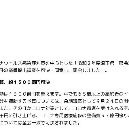
ナウイルス感染症対策を中心とした「令和２年度埼玉県一般会
件の議員提出議案を可決・同意し、閉会しました。。
算、約１３００億円可決
額は１３００億円を超えます。中でも６５歳以上の高齢者のイ
分を補助する予算については、急施議案として９月２４日の開
また、そのほかコロナ対策として、コロナ患者を受け入れる空
千円に引き上げる、コロナ専用医療施設の整備費３７億円余り
については全会一致で可決されました。