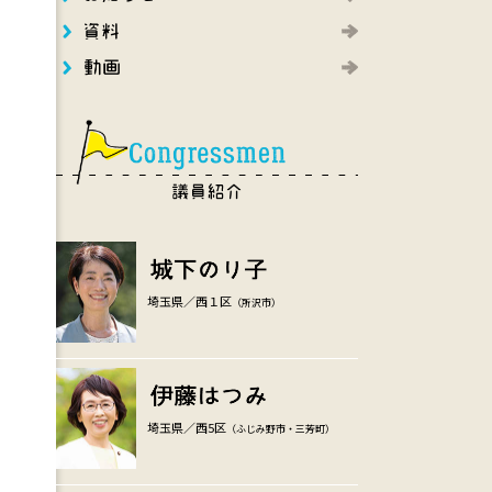
埼玉県／西１区
（所沢市）
埼玉県／西5区
（ふじみ野市・三芳町）