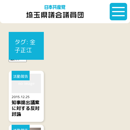
HOME
タグ:
金子正江
タグ:
金
記事一覧
子正江
活動報告
2015.12.25
知事提出議案
に対する反対
討論