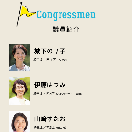
埼玉県／西１区
（所沢市）
埼玉県／西5区
（ふじみ野市・三芳町）
埼玉県／南2区
（川口市）