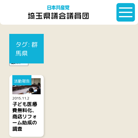
HOME
タグ:
群馬県
タグ:
群
記事一覧
馬県
活動報告
2015.11.2
子ども医療
費無料化、
商店リフォ
ーム助成の
調査