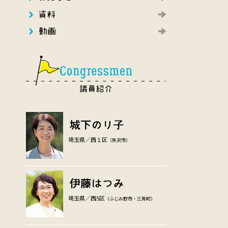
埼玉県／西１区
（所沢市）
埼玉県／西5区
（ふじみ野市・三芳町）