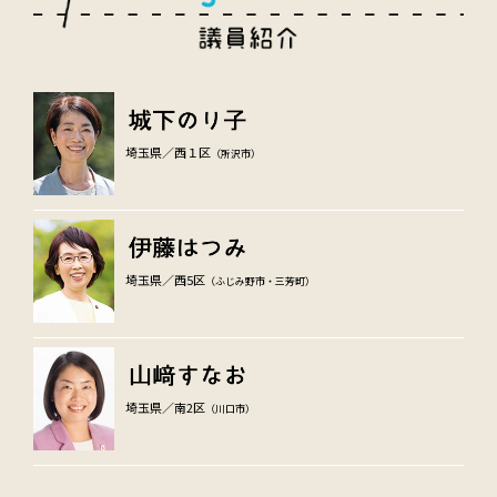
埼玉県／西１区
（所沢市）
埼玉県／西5区
（ふじみ野市・三芳町）
埼玉県／南2区
（川口市）