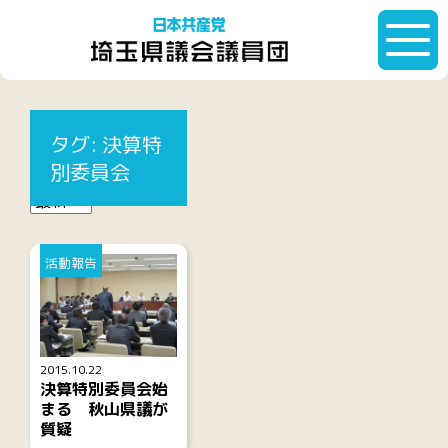
HOME
タグ:
決算特別委員会
タグ:
決算特
記事一覧
別委員会
活動報告
2015.10.22
決算特別委員会始
まる 秋山県議が
質疑