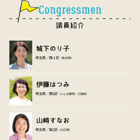
埼玉県／西１区
（所沢市）
埼玉県／西5区
（ふじみ野市・三芳町）
埼玉県／南2区
（川口市）