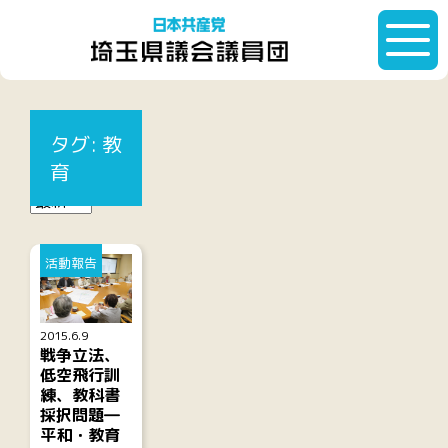
HOME
タグ:
教育
タグ:
教
記事一覧
育
活動報告
2015.6.9
戦争立法、
低空飛行訓
練、教科書
採択問題―
平和・教育