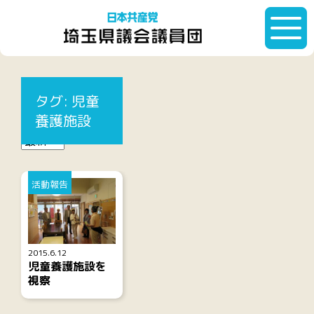
HOME
タグ:
児童養護施設
タグ:
児童
記事一覧
養護施設
活動報告
2015.6.12
児童養護施設を
視察