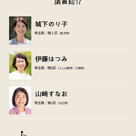
埼玉県／西１区
（所沢市）
埼玉県／西5区
（ふじみ野市・三芳町）
埼玉県／南2区
（川口市）