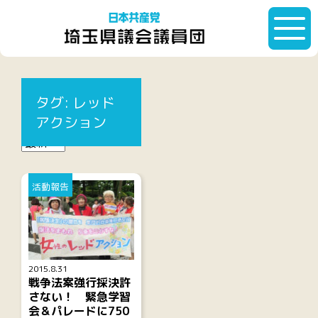
HOME
タグ:
レッドアクション
タグ:
レッド
記事一覧
アクション
活動報告
2015.8.31
戦争法案強行採決許
さない！ 緊急学習
会＆パレードに750