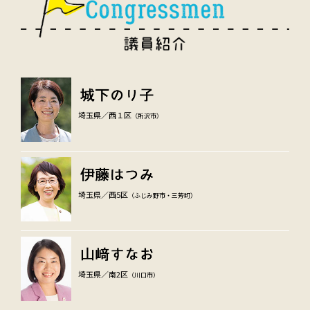
埼玉県／西１区
（所沢市）
埼玉県／西5区
（ふじみ野市・三芳町）
埼玉県／南2区
（川口市）