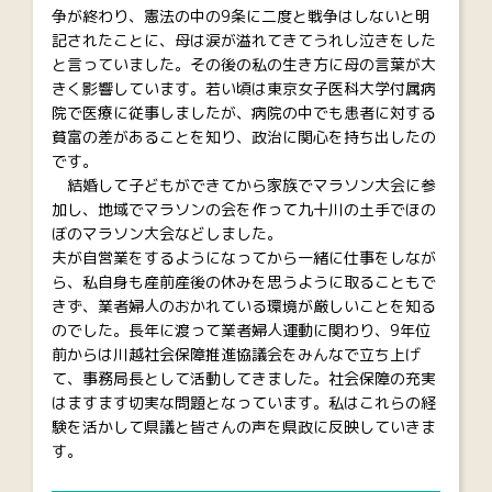
争が終わり、憲法の中の9条に二度と戦争はしないと明
記されたことに、母は涙が溢れてきてうれし泣きをした
と言っていました。その後の私の生き方に母の言葉が大
きく影響しています。若い頃は東京女子医科大学付属病
院で医療に従事しましたが、病院の中でも患者に対する
貧富の差があることを知り、政治に関心を持ち出したの
です。
結婚して子どもができてから家族でマラソン大会に参
加し、地域でマラソンの会を作って九十川の土手でほの
ぼのマラソン大会などしました。
夫が自営業をするようになってから一緒に仕事をしなが
ら、私自身も産前産後の休みを思うように取ることもで
きず、業者婦人のおかれている環境が厳しいことを知る
のでした。長年に渡って業者婦人運動に関わり、9年位
前からは川越社会保障推進協議会をみんなで立ち上げ
て、事務局長として活動してきました。社会保障の充実
はますます切実な問題となっています。私はこれらの経
験を活かして県議と皆さんの声を県政に反映していきま
す。