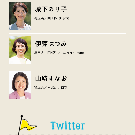
埼玉県／西１区
（所沢市）
埼玉県／西5区
（ふじみ野市・三芳町）
埼玉県／南2区
（川口市）