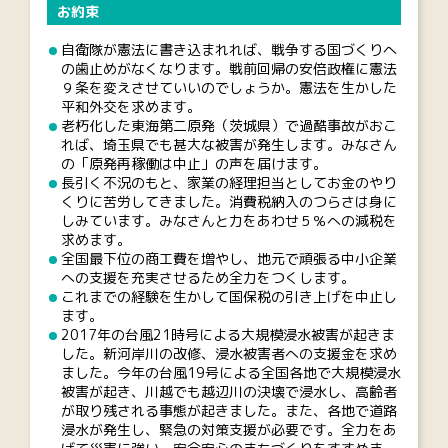
お約束
自衛隊が憲法に書き込まれれば、戦争する国づくりへ
の歯止めがなくなります。戦前回帰の安倍政権に憲法
９条を変えさせていいのでしょうか。憲法を生かした
平和外交を求めます。
老朽化した東海第二原発（茨城県）で過酷事故がおこ
れば、埼玉県でも甚大な被害が発生します。みなさん
の「原発再稼働は中止」の声を届けます。
長引く不況のもと、家業の経理担当としてお金のやり
くりに苦労してきました。消費税納入のつらさは身に
しみています。みなさんと力をあわせ５％への減税を
求めます。
全国最下位の商工費を増やし、地元で頑張る中小企業
への支援を充実させるため全力をつくします。
これまでの経験を生かして国保税の引き上げを中止し
ます。
2017年の台風21時号による大規模浸水被害が起きま
した。新河岸川の改修、浸水被害者への支援金を求め
ました。今年の台風19号による全国各地で大規模浸水
被害が起き、川越でも越辺川の決壊で浸水し、高齢者
が取り残される事態が起きました。また、各地で道路
浸水が発生し、緊急の対策支援が必要です。全力をあ