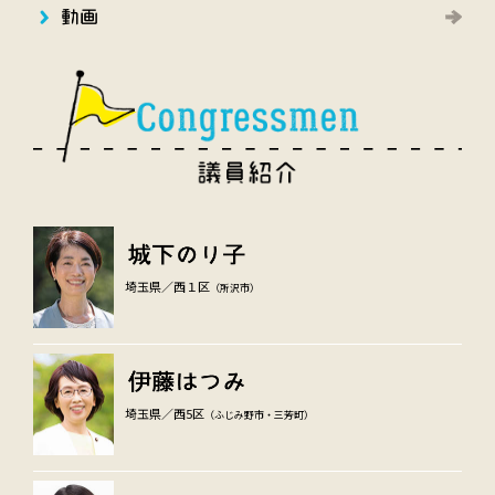
埼玉県／西１区
（所沢市）
埼玉県／西5区
（ふじみ野市・三芳町）