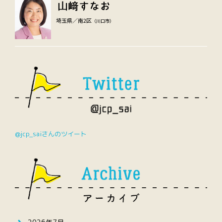
埼玉県／南2区
（川口市）
@jcp_saiさんのツイート