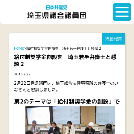
活動報告
HOME
給付制奨学金創設を 埼玉若手弁護士と懇談２
給付制奨学金創設を 埼玉若手弁護士と懇
談２
2016.2.22
2月22日党県議団は、埼玉総合法律事務所の弁護士のみ
なさんと懇談しました。
第2のテーマは「給付制奨学金の創設」で