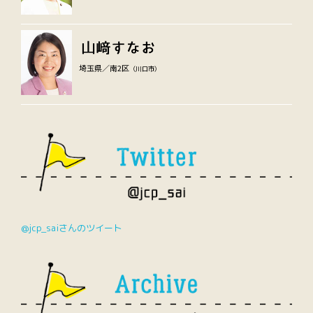
埼玉県／南2区
（川口市）
@jcp_saiさんのツイート