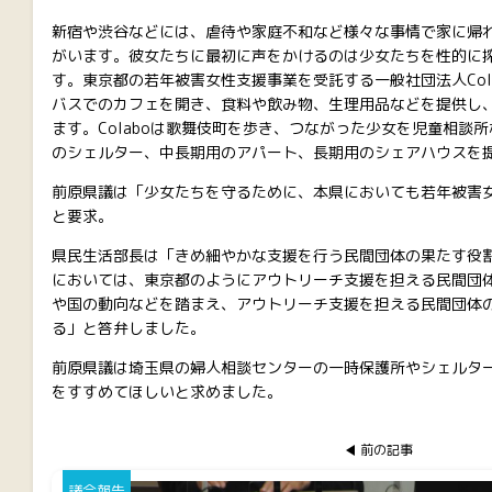
新宿や渋谷などには、虐待や家庭不和など様々な事情で家に帰
がいます。彼女たちに最初に声をかけるのは少女たちを性的に
す。東京都の若年被害女性支援事業を受託する一般社団法人Col
バスでのカフェを開き、食料や飲み物、生理用品などを提供し
ます。Colaboは歌舞伎町を歩き、つながった少女を児童相談
のシェルター、中長期用のアパート、長期用のシェアハウスを
前原県議は「少女たちを守るために、本県においても若年被害
と要求。
県民生活部長は「きめ細やかな支援を行う民間団体の果たす役
においては、東京都のようにアウトリーチ支援を担える民間団
や国の動向などを踏まえ、アウトリーチ支援を担える民間団体
る」と答弁しました。
前原県議は埼玉県の婦人相談センターの一時保護所やシェルタ
をすすめてほしいと求めました。
前の記事
議会報告