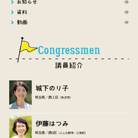
埼玉県／西１区
（所沢市）
埼玉県／西5区
（ふじみ野市・三芳町）