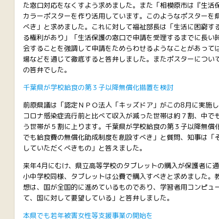
た窓口対応をなくすよう求めました。また「相模原市は『生活
カラーポスターを作り活用しています。このようなポスターを
べき」と求めました。これに対して福祉部長は「
生活に困窮す
る権利があり
」「生活保護の窓口で申請を受理するまでに長い
会することを強調して申請をためらわせるようなことがあって
場などを通じて徹底すると答弁しました。またポスターについ
の答弁でした。
千葉県が学校給食の第３子以降無償化措置を検討
前原県議は「認定ＮＰＯ法人「キッズドア」がこの8月に実施
コロナ感染症流行前と比べて収入が減った世帯は約７割、中で
う世帯が５割に上ります
。千葉県が学校給食の第３子以降無償
でも給食費の無償化助成制度を創設すべき」と質問、知事は「
していただくべきもの」と答えました。
来年4月にむけ、県立高等学校のタブレットの購入が保護者に
小中学校同様、タブレットは公費で購入すべきと求めました。
想は、国が全国的に進めているものであり、学習者用コンピュ
て、国に対して要望している」と答弁しました。
本県でも若年被害女性等支援事業の開始を