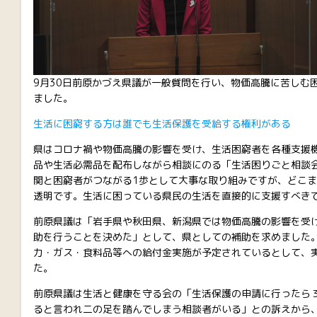
9月30日前原かづえ県議が一般質問を行い、物価高騰に苦しむ
ました。
生活に困窮する方は誰でも生活保護を受給する権利がある
県はコロナ禍や物価高騰の影響を受け、生活困窮者を各種支援
品や生活必需品を配布しながら相談にのる「生活困りごと相談
関と困窮者がつながる1歩として大事な取り組みですが、どこ
透明です。生活に困っている県民の生活を直接的に支援すべき
前原県議は「岩手県や秋田県、新潟県では物価高騰の影響を受
助を行うことを決めた」として、県としての補助を求めました
力・ガス・食料品等への給付金実施が予定されているとして、
た。
前原県議は生活と健康を守る会の「生活保護の申請に行ったら
ると言われ二の足を踏んでしまう相談者がいる」との訴えから